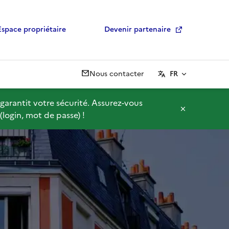
Espace propriétaire
Devenir partenaire
Nous contacter
FR
garantit votre sécurité. Assurez-vous
F
login, mot de passe) !
e
r
m
e
r
l
'
a
n