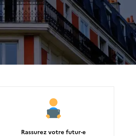
n
o
n
c
e
Rassurez votre futur·e