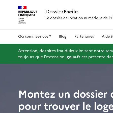
Dossier
Facile
RÉPUBLIQUE
FRANÇAISE
Le dossier de location numérique de l'É
Qui sommes-nous ?
Blog
Partenaires
Aide
Attention, des sites frauduleux imitent notre servi
toujours que l'extension
.gouv.fr
est présente dans
Montez un dossier 
pour trouver le log