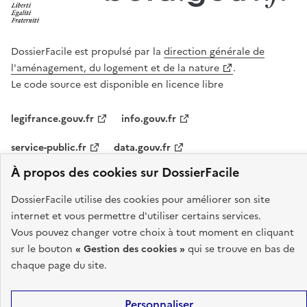
DossierFacile est propulsé par la
direction générale de
l'aménagement, du logement et de la nature
.
Le code source est disponible en licence libre
legifrance.gouv.fr
info.gouv.fr
service-public.fr
data.gouv.fr
À propos des cookies sur DossierFacile
Plan du site
Accessibilité : partiellement conforme
Mentions légales
DossierFacile utilise des cookies pour améliorer son site
Politique de confidentialité
Gestion des cookies
CGU
Statistiques
internet et vous permettre d'utiliser certains services.
Vous pouvez changer votre choix à tout moment en cliquant
Aide
Devenir partenaire
Code source
sur le bouton
« Gestion des cookies »
qui se trouve en bas de
chaque page du site.
Sauf mention contraire, tous les contenus de ce site sont sous
licence
etalab-2.0
Personnaliser