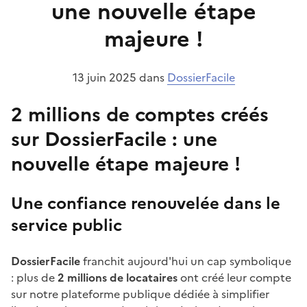
une nouvelle étape
n
n
majeure !
o
n
13 juin 2025 dans
DossierFacile
c
e
2 millions de comptes créés
sur DossierFacile : une
nouvelle étape majeure !
Une confiance renouvelée dans le
service public
DossierFacile
franchit aujourd'hui un cap symbolique
: plus de
2 millions de locataires
ont créé leur compte
sur notre plateforme publique dédiée à simplifier