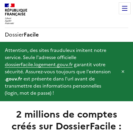
RÉPUBLIQUE
FRANÇAISE
Dossier
Facile
Attention, des sites frauduleux imitent notre
service. Seule l'adresse officielle
dossierfacile.logement.gouv.fr
garantit votre
sécurité. Assurez-vous toujours que l'extension
F
.gouv.fr
est présente dans l'url avant de
e
transmettre des informations personnelles
r
(login, mot de passe) !
m
e
r
2 millions de comptes
l
créés sur DossierFacile :
'
a