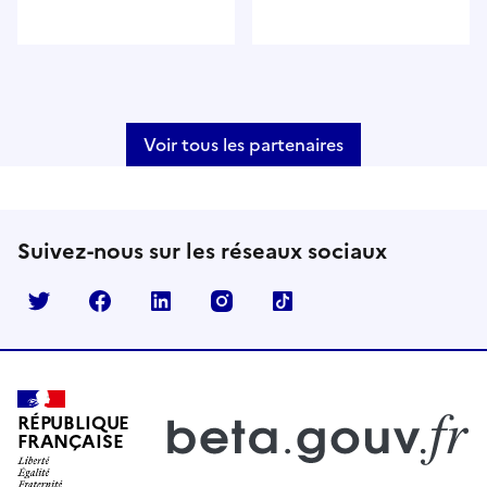
Voir tous les partenaires
Suivez-nous sur les réseaux sociaux
Suivre Dossier facile sur
Suivre Dossier facile sur
Suivre Dossier facile sur
Suivre Dossier facile sur inst
twitter
Suivre Dossier facile s
facebook
linkedin
RÉPUBLIQUE
FRANÇAISE