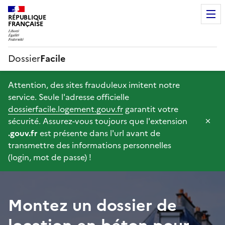
RÉPUBLIQUE
FRANÇAISE
Dossier
Facile
Attention, des sites frauduleux imitent notre
service. Seule l'adresse officielle
dossierfacile.logement.gouv.fr
garantit votre
sécurité. Assurez-vous toujours que l'extension
F
.gouv.fr
est présente dans l'url avant de
e
transmettre des informations personnelles
r
(login, mot de passe) !
m
e
r
l
Montez un dossier de
'
a