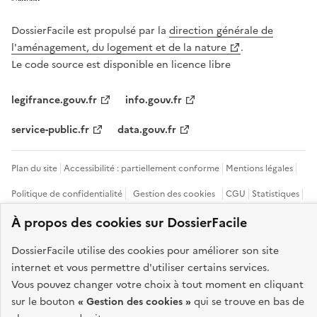
DossierFacile est propulsé par la
direction générale de
l'aménagement, du logement et de la nature
.
Le code source est disponible en licence libre
legifrance.gouv.fr
info.gouv.fr
service-public.fr
data.gouv.fr
Plan du site
Accessibilité : partiellement conforme
Mentions légales
Politique de confidentialité
Gestion des cookies
CGU
Statistiques
À propos des cookies sur DossierFacile
Aide
Devenir partenaire
Code source
DossierFacile utilise des cookies pour améliorer son site
Sauf mention contraire, tous les contenus de ce site sont sous
licence
etalab-2.0
internet et vous permettre d'utiliser certains services.
Vous pouvez changer votre choix à tout moment en cliquant
sur le bouton
« Gestion des cookies »
qui se trouve en bas de