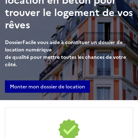
location en béton pour
n
trouver le logement de vos
n
o
rêves
n
c
DossierFacile vous aide à constituer un dossier de
e
location numérique
de qualité pour mettre toutes les chances de votre
côté.
Monter mon dossier de location